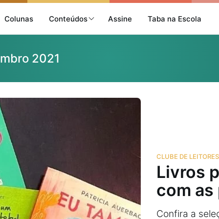
Colunas
Conteúdos
Assine
Taba na Escola
vembro 2021
CLUBE DE LEITORES
Livros p
com as 
Confira a sele