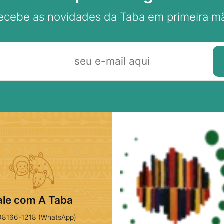
ecebe as novidades da Taba em primeira m
ale com A Taba
98166-1218 (WhatsApp)