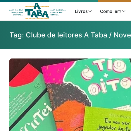
Livros
Como ler?
Tag:
Clube de leitores A Taba / No
Livros
Resenhas
Clube de Leitores
Listas
Como ler?