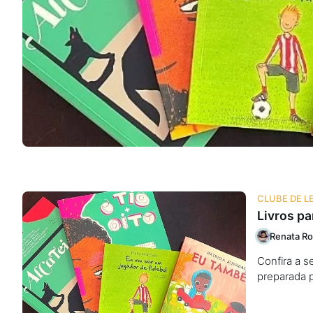
Na escola
Na família
Colunas
Conteúdos
Colecionáveis
CLUBE DE L
Livros pa
Cursos On line
Renata Ro
Confira a se
E-Books
preparada p
Eventos