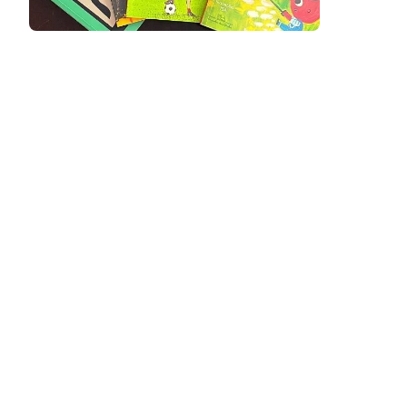
Podcast
Assine
Taba na Escola