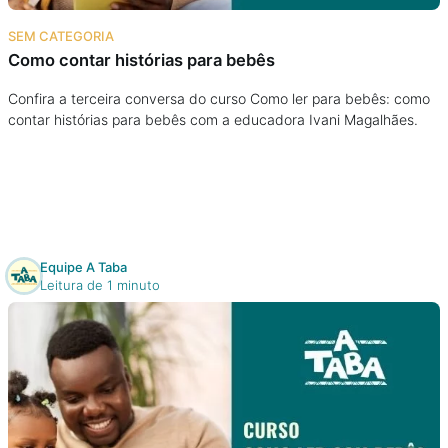
Na escola
SEM CATEGORIA
Como contar histórias para bebês
Na família
Confira a terceira conversa do curso Como ler para bebês: como
contar histórias para bebês com a educadora Ivani Magalhães.
Colunas
Conteúdos
Colecionáveis
Equipe A Taba
Leitura de 1 minuto
Cursos On line
E-Books
Eventos