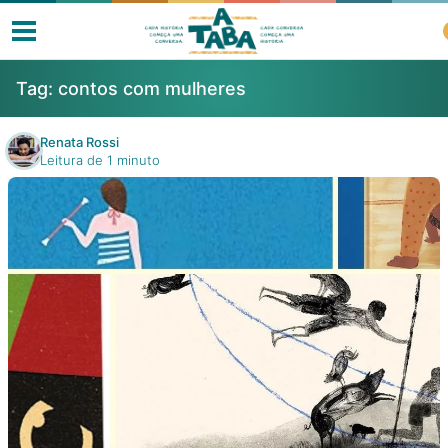
Tag:
contos com mulheres
Renata Rossi
Leitura de 1 minuto
Livros
Resenhas
Clube de Leitores
Listas
Como ler?