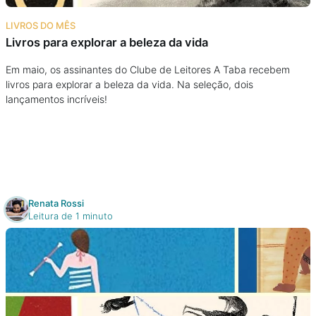
Na escola
LIVROS DO MÊS
Livros para explorar a beleza da vida
Na família
Em maio, os assinantes do Clube de Leitores A Taba recebem
livros para explorar a beleza da vida. Na seleção, dois
Colunas
lançamentos incríveis!
Conteúdos
Colecionáveis
Renata Rossi
Cursos On line
Leitura de 1 minuto
E-Books
Eventos