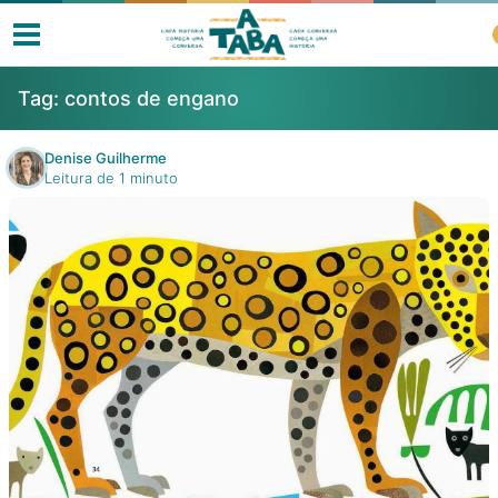
Tag:
contos de engano
Denise Guilherme
Leitura de 1 minuto
Livros
Resenhas
Clube de Leitores
Listas
Como ler?