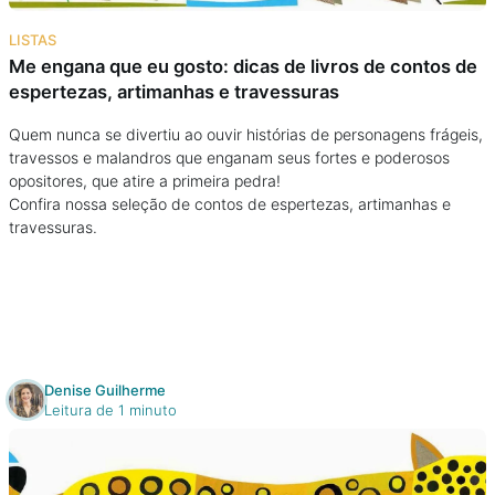
Na escola
LISTAS
Me engana que eu gosto: dicas de livros de contos de
Na família
espertezas, artimanhas e travessuras
Colunas
Quem nunca se divertiu ao ouvir histórias de personagens frágeis,
travessos e malandros que enganam seus fortes e poderosos
opositores, que atire a primeira pedra!
Conteúdos
Confira nossa seleção de contos de espertezas, artimanhas e
travessuras.
Colecionáveis
Cursos On line
E-Books
Denise Guilherme
Leitura de 1 minuto
Eventos