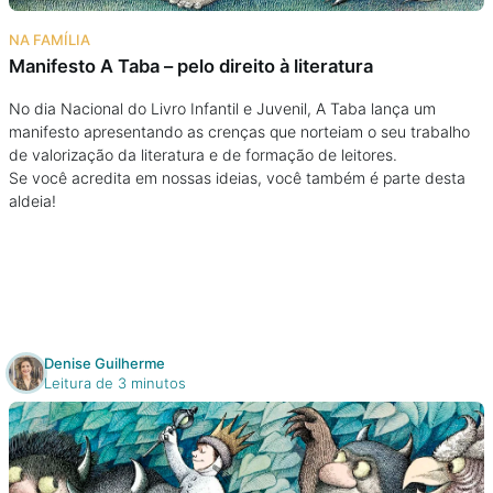
Na escola
NA FAMÍLIA
Manifesto A Taba – pelo direito à literatura
Na família
No dia Nacional do Livro Infantil e Juvenil, A Taba lança um
manifesto apresentando as crenças que norteiam o seu trabalho
Colunas
de valorização da literatura e de formação de leitores.
Se você acredita em nossas ideias, você também é parte desta
Conteúdos
aldeia!
Colecionáveis
Cursos On line
Denise Guilherme
Leitura de 3 minutos
E-Books
Eventos