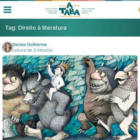
Tag:
Direito à literatura
Denise Guilherme
Leitura de 3 minutos
Livros
Resenhas
Clube de Leitores
Listas
Como ler?