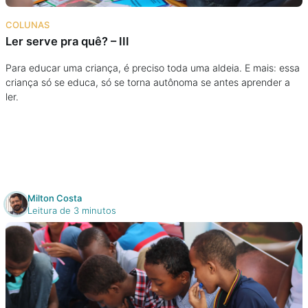
Na escola
COLUNAS
Ler serve pra quê? – III
Na família
Para educar uma criança, é preciso toda uma aldeia. E mais: essa
criança só se educa, só se torna autônoma se antes aprender a
Colunas
ler.
Conteúdos
Colecionáveis
Milton Costa
Cursos On line
Leitura de 3 minutos
E-Books
Eventos