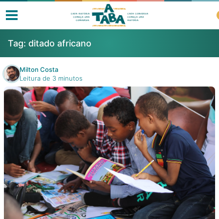
Tag:
ditado africano
Milton Costa
Leitura de 3 minutos
Livros
Resenhas
Clube de Leitores
Listas
Como ler?