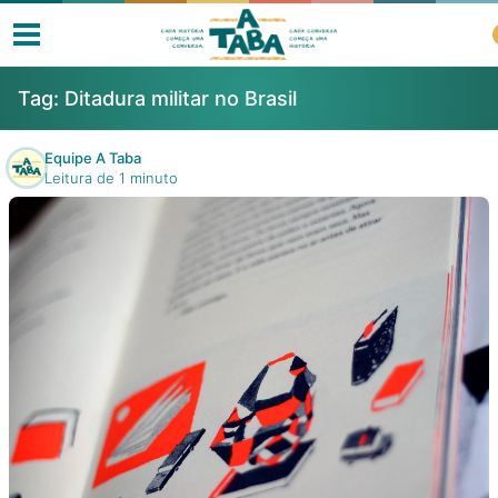
Tag:
Ditadura militar no Brasil
Equipe A Taba
Leitura de 1 minuto
Livros
Resenhas
Clube de Leitores
Listas
Como ler?