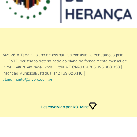
©2026 A Taba. O plano de assinaturas consiste na contratação pelo
CLIENTE, por tempo determinado ao plano de fornecimento mensal de
livros. Leitura em rede livros - Ltda ME CNPJ 08.705.395.0001/30 |
Inscrição Municipal/Estadual 142.169.626.116 |
atendimento@arvore.com.br
Desenvolvido por ROI Mine