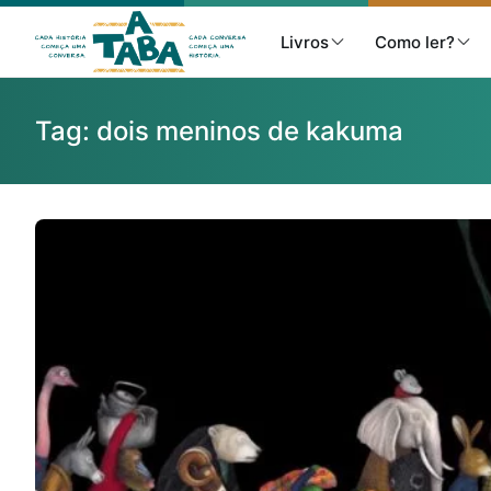
Livros
Como ler?
Tag:
dois meninos de kakuma
Livros
Resenhas
Clube de Leitores
Listas
Como ler?