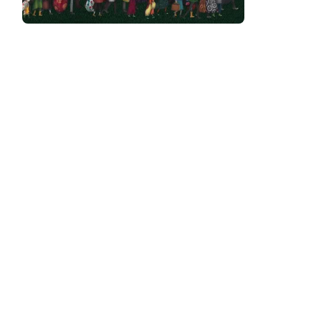
Podcast
Assine
Taba na Escola