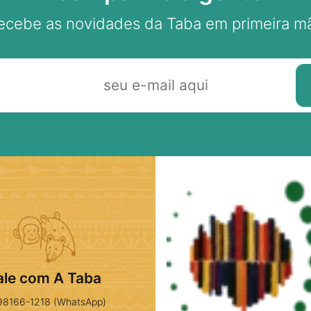
ecebe as novidades da Taba em primeira m
ale com A Taba
98166-1218 (WhatsApp)