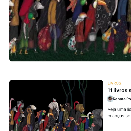
Na escola
Na família
Colunas
Conteúdos
Colecionáveis
LIVROS
11 livros
Cursos On line
Renata Ro
Veja uma li
E-Books
crianças s
Eventos