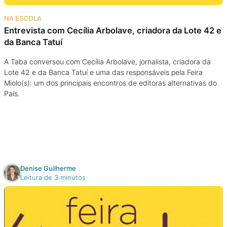
Na escola
NA ESCOLA
Entrevista com Cecília Arbolave, criadora da Lote 42 e
Na família
da Banca Tatuí
Colunas
A Taba conversou com Cecília Arbolave, jornalista, criadora da
Lote 42 e da Banca Tatuí e uma das responsáveis pela Feira
Miolo(s): um dos principais encontros de editoras alternativas do
Conteúdos
País.
Colecionáveis
Cursos On line
Denise Guilherme
Leitura de 3 minutos
E-Books
Eventos