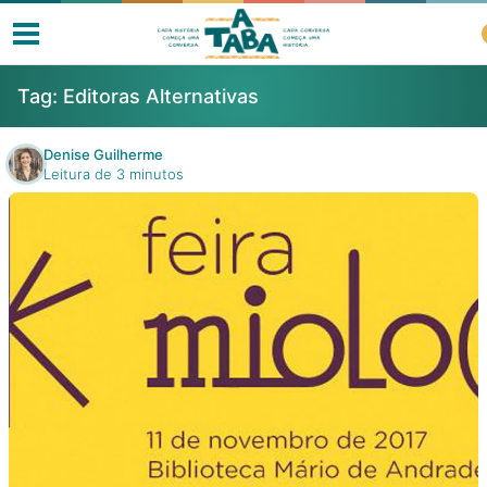
Tag:
Editoras Alternativas
Denise Guilherme
Leitura de 3 minutos
Livros
Resenhas
Clube de Leitores
Listas
Como ler?