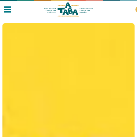
Livros
Resenhas
Clube de Leitores
Listas
Como ler?