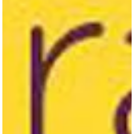
Na escola
Na família
Colunas
Conteúdos
Colecionáveis
Cursos On line
E-Books
Eventos