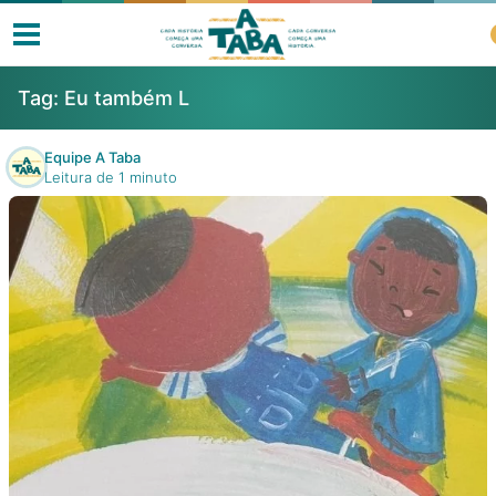
Tag:
Eu também L
Equipe A Taba
Leitura de 1 minuto
Livros
Resenhas
Clube de Leitores
Listas
Como ler?