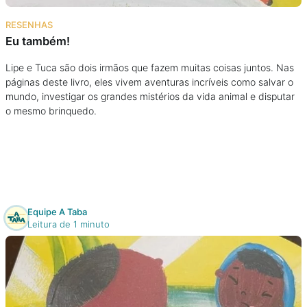
Na escola
RESENHAS
Eu também!
Na família
Lipe e Tuca são dois irmãos que fazem muitas coisas juntos. Nas
páginas deste livro, eles vivem aventuras incríveis como salvar o
Colunas
mundo, investigar os grandes mistérios da vida animal e disputar
o mesmo brinquedo.
Conteúdos
Colecionáveis
Cursos On line
Equipe A Taba
Leitura de 1 minuto
E-Books
Eventos