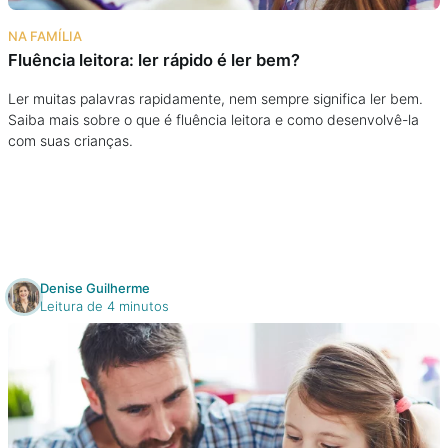
Na escola
NA FAMÍLIA
Fluência leitora: ler rápido é ler bem?
Na família
Ler muitas palavras rapidamente, nem sempre significa ler bem.
Saiba mais sobre o que é fluência leitora e como desenvolvê-la
Colunas
com suas crianças.
Conteúdos
Colecionáveis
Denise Guilherme
Cursos On line
Leitura de 4 minutos
E-Books
Eventos