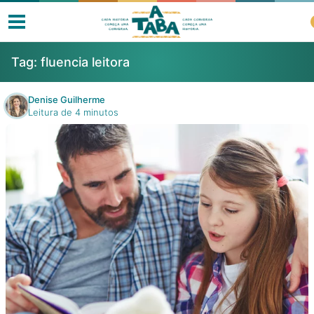
Tag:
fluencia leitora
Denise Guilherme
Leitura de 4 minutos
Livros
Resenhas
Clube de Leitores
Listas
Como ler?