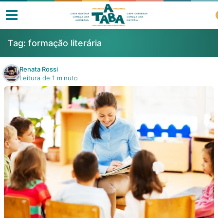
Tag:
formação literária
Renata Rossi
Leitura de 1 minuto
Livros
Resenhas
Clube de Leitores
Listas
Como ler?