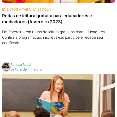
Na escola
EVENTOS A TABA NA ESCOLA
Rodas de leitura gratuita para educadores e
Na família
mediadores (fevereiro 2023)
Colunas
Em fevereiro tem rodas de leitura gratuitas para educadores.
Confira a programação, inscreva-se, participe e receba seu
certificado!
Conteúdos
Colecionáveis
Renata Rossi
Leitura de 1 minuto
Cursos On line
E-Books
Eventos