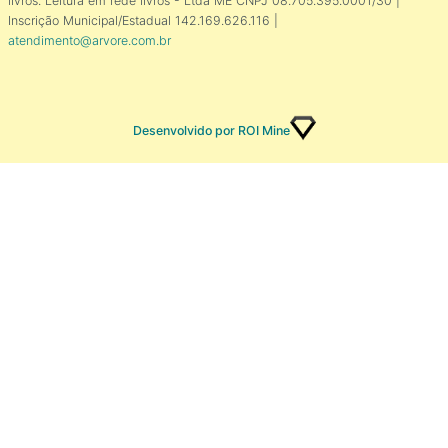
livros. Leitura em rede livros - Ltda ME CNPJ 08.705.395.0001/30 |
Inscrição Municipal/Estadual 142.169.626.116 |
atendimento@arvore.com.br
Desenvolvido por ROI Mine