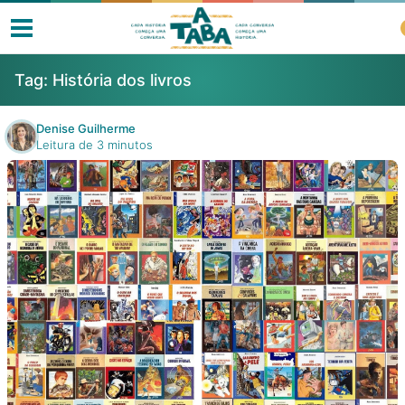
Tag:
História dos livros
Denise Guilherme
Leitura de 3 minutos
Livros
Resenhas
Clube de Leitores
Listas
Como ler?