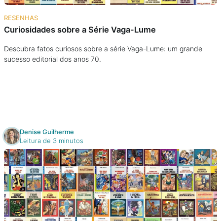
Na escola
RESENHAS
Curiosidades sobre a Série Vaga-Lume
Na família
Descubra fatos curiosos sobre a série Vaga-Lume: um grande
sucesso editorial dos anos 70.
Colunas
Conteúdos
Colecionáveis
Denise Guilherme
Leitura de 3 minutos
Cursos On line
E-Books
Eventos