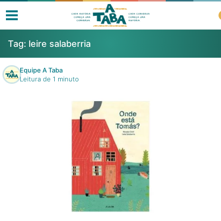
Tag:
leire salaberria
Equipe A Taba
Leitura de 1 minuto
Livros
Resenhas
Clube de Leitores
Listas
Como ler?