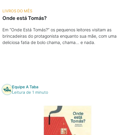
Na escola
LIVROS DO MÊS
Onde está Tomás?
Na família
Em “Onde Está Tomás?” os pequenos leitores visitam as
brincadeiras do protagonista enquanto sua mãe, com uma
Colunas
deliciosa fatia de bolo chama, chama… e nada.
Conteúdos
Colecionáveis
Equipe A Taba
Cursos On line
Leitura de 1 minuto
E-Books
Eventos