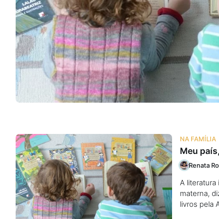
Na escola
Na família
Colunas
Conteúdos
Colecionáveis
NA FAMÍLIA
Meu país,
Cursos On line
Renata Ro
A literatur
E-Books
materna, di
livros pela 
Eventos