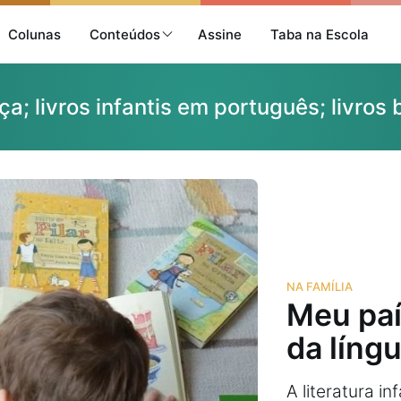
Colunas
Conteúdos
Assine
Taba na Escola
a; livros infantis em português; livros 
NA FAMÍLIA
Meu paí
da líng
A literatura i