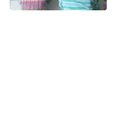
Podcast
Assine
Taba na Escola