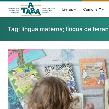
Livros
Como ler?
Tag:
língua materna; língua de heranç
Livros
Resenhas
Clube de Leitores
Listas
Como ler?