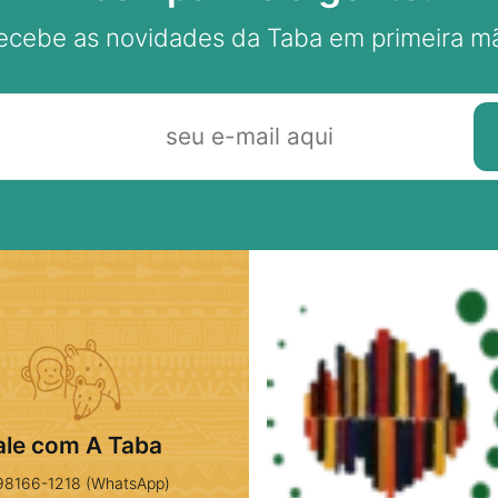
ecebe as novidades da Taba em primeira m
ale com A Taba
98166-1218 (WhatsApp)