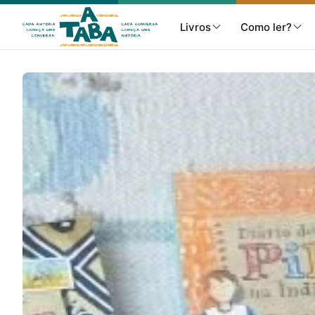
Livros
Como ler?
Livros
Resenhas
Clube de Leitores
Listas
Como ler?