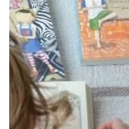
Na escola
Na família
Colunas
Conteúdos
Colecionáveis
Cursos On line
E-Books
Eventos