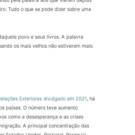
ando pela palavra aos que vieram depois
iro. Tudo o que se pode dizer sobre uma
aquele povo e seus livros. A palavra
ando os mais velhos não estiverem mais
Relações Exteriores divulgado em 2021
, há
tros países. O número teve aumento
ivos como a desesperança e as crises
migração. A principal concentração das
os Estados Unidos, Portugal, Paraguai,