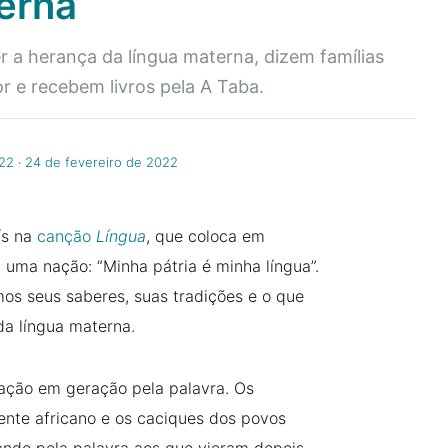
erna
er a herança da língua materna, dizem famílias
or e recebem livros pela A Taba.
022
‧
24 de fevereiro de 2022
ís na
canção
Língua
, que coloca em
 uma nação: “Minha pátria é minha língua”.
s seus saberes, suas tradições e o que
a língua materna.
ação em geração pela palavra. Os
nente africano e os caciques dos povos