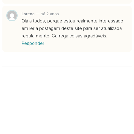
Lorena
—
há 2 anos
Olá a todos, porque estou realmente interessado
em ler a postagem deste site para ser atualizada
regularmente. Carrega coisas agradáveis.
Responder
Artigo anterior
Próximo artigo
Meu país, minha língua:
Como ler com bebês?
herança da língua materna