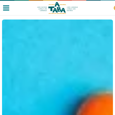
Livros
Resenhas
Clube de Leitores
Listas
Como ler?