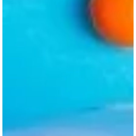
Na escola
Na família
Colunas
Conteúdos
Colecionáveis
Cursos On line
E-Books
Eventos