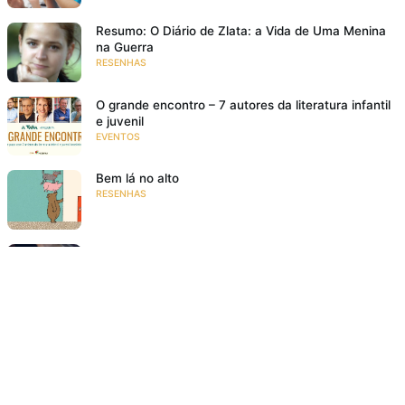
Resumo: O Diário de Zlata: a Vida de Uma Menina
na Guerra
RESENHAS
O grande encontro – 7 autores da literatura infantil
e juvenil
EVENTOS
Bem lá no alto
RESENHAS
Poesia para crianças: 10 motivos para ler poemas
para crianças
NA FAMÍLIA
18 livros de história infantil para rir e se divertir
RESENHAS
O meu pé de laranja lima