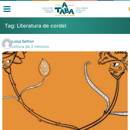
Tag:
Literatura de cordel
Luisa Setton
Leitura de 2 minutos
Livros
Resenhas
Clube de Leitores
Listas
Como ler?