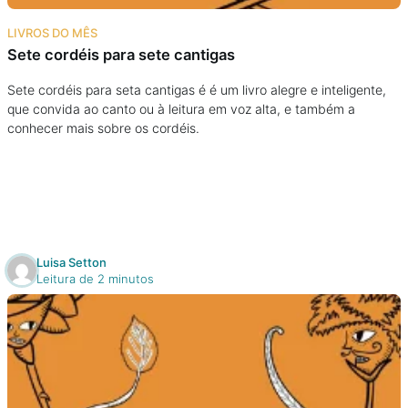
Na escola
LIVROS DO MÊS
Sete cordéis para sete cantigas
Na família
Sete cordéis para seta cantigas é é um livro alegre e inteligente,
que convida ao canto ou à leitura em voz alta, e também a
Colunas
conhecer mais sobre os cordéis.
Conteúdos
Colecionáveis
Luisa Setton
Cursos On line
Leitura de 2 minutos
E-Books
Eventos