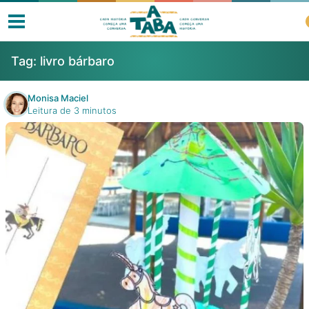
Tag:
livro bárbaro
Monisa Maciel
Leitura de 3 minutos
Livros
Resenhas
Clube de Leitores
Listas
Como ler?