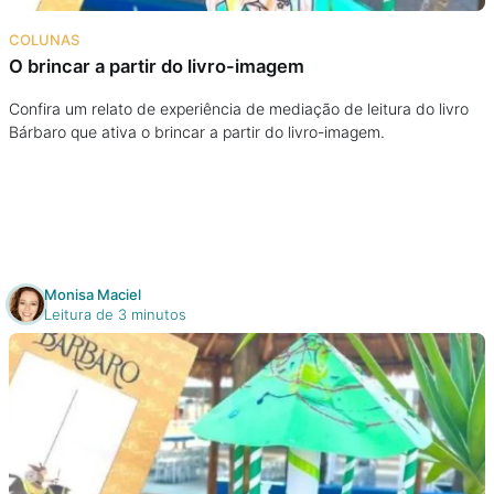
Na escola
COLUNAS
O brincar a partir do livro-imagem
Na família
Confira um relato de experiência de mediação de leitura do livro
Bárbaro que ativa o brincar a partir do livro-imagem.
Colunas
Conteúdos
Colecionáveis
Monisa Maciel
Leitura de 3 minutos
Cursos On line
E-Books
Eventos