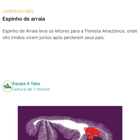
Na escola
LIVROS DO MÊS
Espinho de arraia
Na família
Espinho de Arraia leva os leitores para a Floresta Amazônica, onde
oito irmãos vivem juntos após perderem seus pais.
Colunas
Conteúdos
Colecionáveis
Equipe A Taba
Leitura de 1 minuto
Cursos On line
E-Books
Eventos