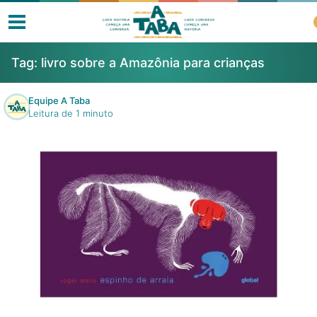
Tag:
livro sobre a Amazônia para crianças
Equipe A Taba
Leitura de 1 minuto
Livros
Resenhas
Clube de Leitores
Listas
Como ler?