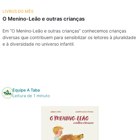
Na escola
LIVROS DO MÊS
O Menino-Leão e outras crianças
Na família
Em “O Menino-Leão e outras crianças” conhecemos crianças
diversas que contribuem para sensibilizar os leitores à pluralidade
Colunas
e à diversidade no universo infantil.
Conteúdos
Colecionáveis
Equipe A Taba
Cursos On line
Leitura de 1 minuto
E-Books
Eventos