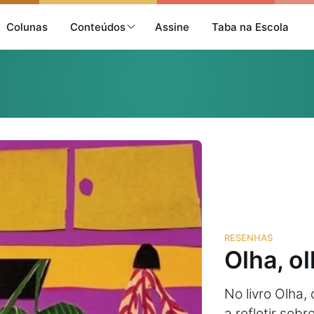
Colunas
Conteúdos
Assine
Taba na Escola
RESENHAS
Olha, o
No livro Olha
a refletir sob