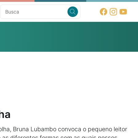
lha
, olha, Bruna Lubambo convoca o pequeno leitor
re as diferentes formas com as quais nossos