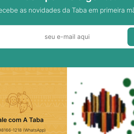
ecebe as novidades da Taba em primeira m
ale com A Taba
98166-1218 (WhatsApp)