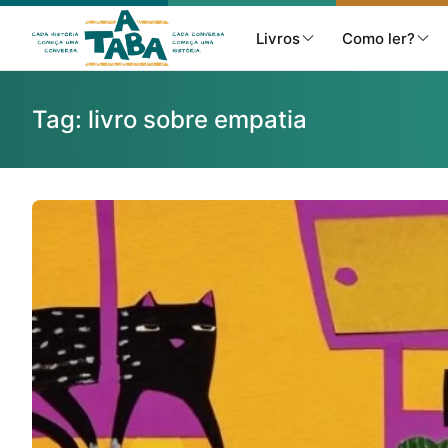
Livros
Como ler?
Tag:
livro sobre empatia
Livros
Resenhas
Clube de Leitores
Listas
Como ler?