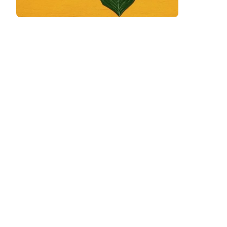
Podcast
Assine
Taba na Escola