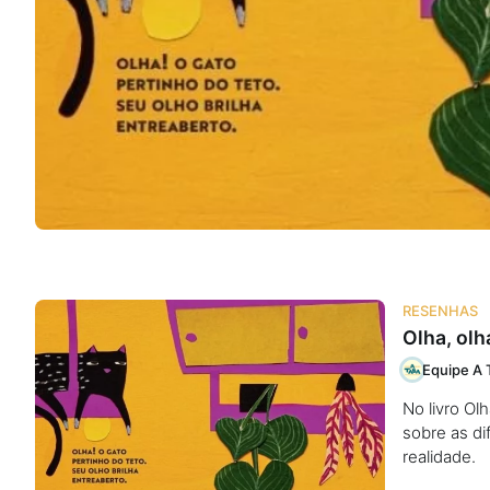
Na escola
Na família
Colunas
Conteúdos
Colecionáveis
RESENHAS
Olha, olh
Cursos On line
Equipe A 
No livro Ol
E-Books
sobre as d
realidade.
Eventos