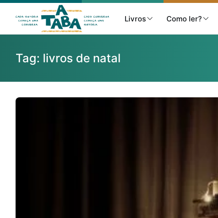
Livros
Como ler?
Tag:
livros de natal
Livros
Resenhas
Clube de Leitores
Listas
Como ler?