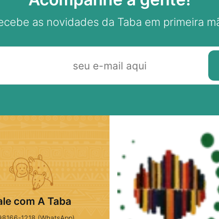
ecebe as novidades da Taba em primeira m
ale com A Taba
98166-1218 (WhatsApp)