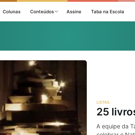
Colunas
Conteúdos
Assine
Taba na Escola
LISTAS
25 livro
A equipe da T
celebrar o Nat