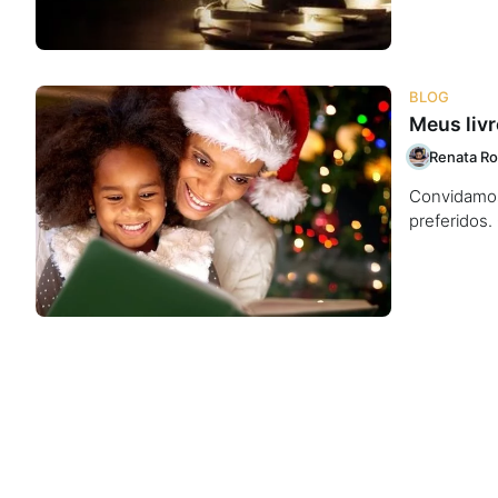
BLOG
Meus livr
Renata Ro
Convidamos 
preferidos.