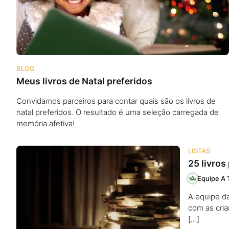
Podcast
Assine
BLOG
Meus livros de Natal preferidos
Taba na Escola
Convidamos parceiros para contar quais são os livros de
natal preferidos. O resultado é uma seleção carregada de
memória afetiva!
LISTAS
25 livros
Equipe A 
A equipe da
com as cria
[…]