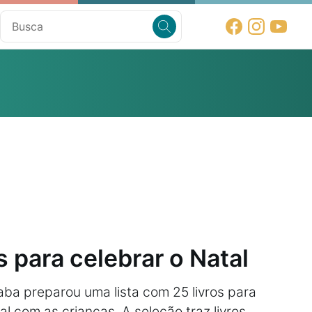
s para celebrar o Natal
aba preparou uma lista com 25 livros para
al com as crianças. A seleção traz livros