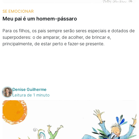
Na escola
SE EMOCIONAR
Meu pai é um homem-pássaro
Na família
Para os filhos, os pais sempre serão seres especiais e dotados de
superpoderes: o de amparar, de acolher, de brincar e,
Colunas
principalmente, de estar perto e fazer-se presente.
Conteúdos
Colecionáveis
Denise Guilherme
Cursos On line
Leitura de 1 minuto
E-Books
Eventos