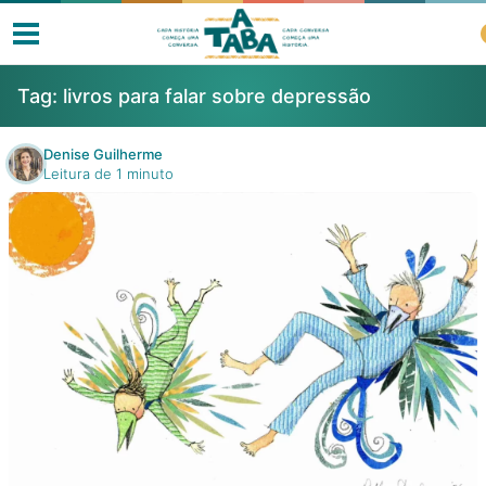
Tag:
livros para falar sobre depressão
Denise Guilherme
Leitura de 1 minuto
Livros
Resenhas
Clube de Leitores
Listas
Como ler?