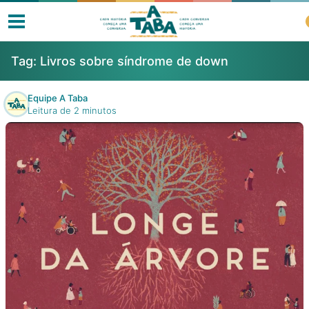
Tag:
Livros sobre síndrome de down
Equipe A Taba
Leitura de 2 minutos
Livros
Resenhas
Clube de Leitores
Listas
Como ler?