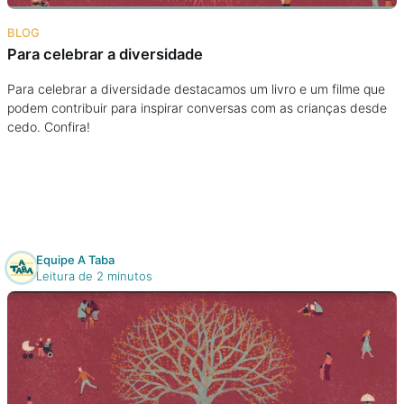
Na escola
BLOG
Para celebrar a diversidade
Na família
Para celebrar a diversidade destacamos um livro e um filme que
podem contribuir para inspirar conversas com as crianças desde
Colunas
cedo. Confira!
Conteúdos
Colecionáveis
Equipe A Taba
Cursos On line
Leitura de 2 minutos
E-Books
Eventos