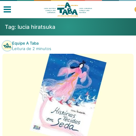
Tag:
lucia hiratsuka
Equipe A Taba
Leitura de 2 minutos
Livros
Resenhas
Clube de Leitores
Listas
Como ler?