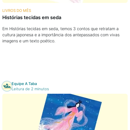
Na escola
LIVROS DO MÊS
Histórias tecidas em seda
Na família
Em Histórias tecidas em seda, temos 3 contos que retratam a
cultura japonesa e a importância dos antepassados com vivas
Colunas
imagens e um texto poético.
Conteúdos
Colecionáveis
Equipe A Taba
Cursos On line
Leitura de 2 minutos
E-Books
Eventos