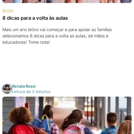
Na escola
BLOG
8 dicas para a volta às aulas
Na família
Mais um ano letivo vai começar e para apoiar as famílias
selecionamos 8 dicas para a volta as aulas, de mães e
Colunas
educadoras! Tome nota!
Conteúdos
Colecionáveis
Renata Rossi
Cursos On line
Leitura de 3 minutos
E-Books
Eventos