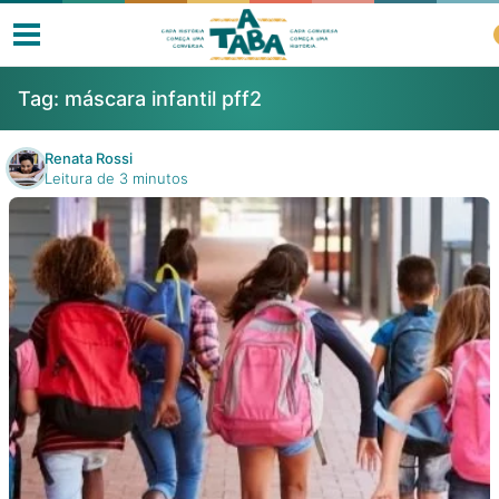
Tag:
máscara infantil pff2
Renata Rossi
Leitura de 3 minutos
Livros
Resenhas
Clube de Leitores
Listas
Como ler?