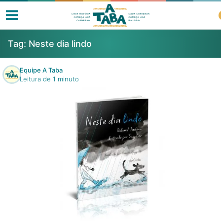
Tag:
Neste dia lindo
Equipe A Taba
Leitura de 1 minuto
Livros
Resenhas
Clube de Leitores
Listas
Como ler?