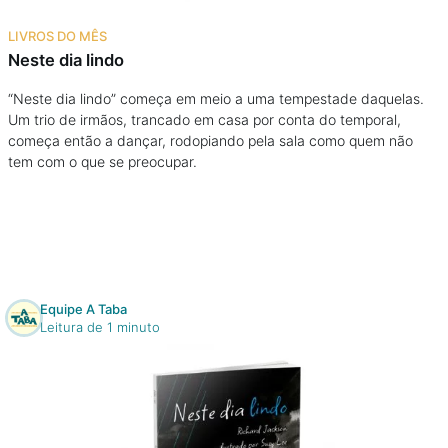
Na escola
LIVROS DO MÊS
Neste dia lindo
Na família
“Neste dia lindo” começa em meio a uma tempestade daquelas.
Um trio de irmãos, trancado em casa por conta do temporal,
Colunas
começa então a dançar, rodopiando pela sala como quem não
tem com o que se preocupar.
Conteúdos
Colecionáveis
Cursos On line
Equipe A Taba
Leitura de 1 minuto
E-Books
Eventos