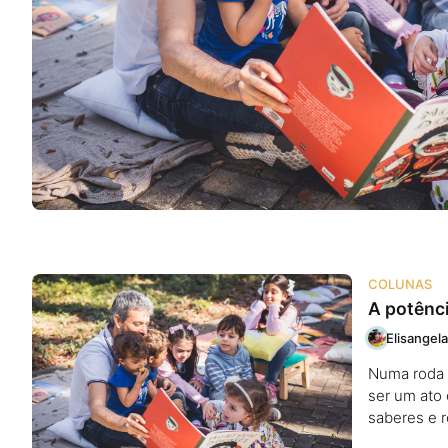
Na escola
Na família
Colunas
Conteúdos
Colecionáveis
COLUNAS
A potênci
Cursos On line
Elisangela
Numa roda d
E-Books
ser um ato 
saberes e r
Eventos