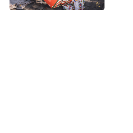
Podcast
Assine
Taba na Escola