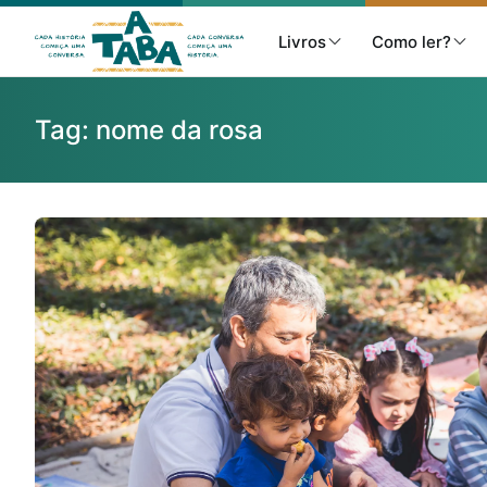
Livros
Como ler?
Tag:
nome da rosa
Livros
Resenhas
Clube de Leitores
Listas
Como ler?