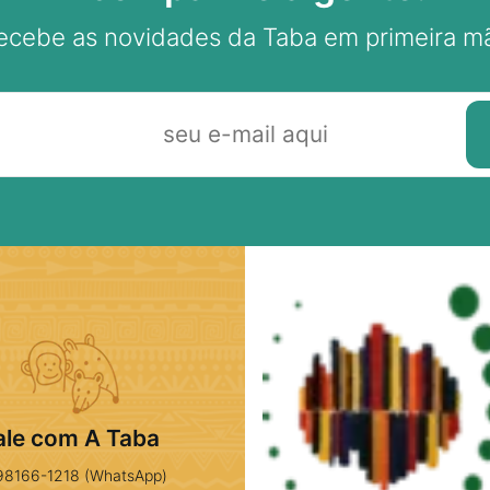
ecebe as novidades da Taba em primeira m
ale com A Taba
98166-1218 (WhatsApp)