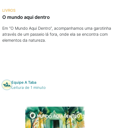
Na escola
LIVROS
O mundo aqui dentro
Na família
Em “O Mundo Aqui Dentro”, acompanhamos uma garotinha
através de um passeio lá fora, onde ela se encontra com
Colunas
elementos da natureza.
Conteúdos
Colecionáveis
Equipe A Taba
Cursos On line
Leitura de 1 minuto
E-Books
Eventos