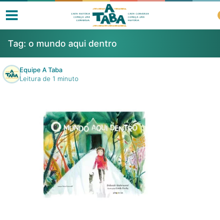
Tag:
o mundo aqui dentro
Equipe A Taba
Leitura de 1 minuto
Livros
Resenhas
Clube de Leitores
Listas
Como ler?