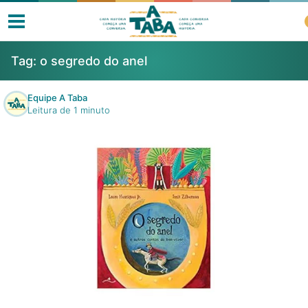
Tag:
o segredo do anel
Equipe A Taba
Leitura de 1 minuto
Livros
Resenhas
Clube de Leitores
Listas
Como ler?