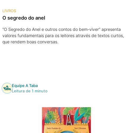
Na escola
LIVROS
O segredo do anel
Na família
“O Segredo do Anel e outros contos do bem-viver” apresenta
valores fundamentais para os leitores através de textos curtos,
Colunas
que rendem boas conversas.
Conteúdos
Colecionáveis
Equipe A Taba
Cursos On line
Leitura de 1 minuto
E-Books
Eventos