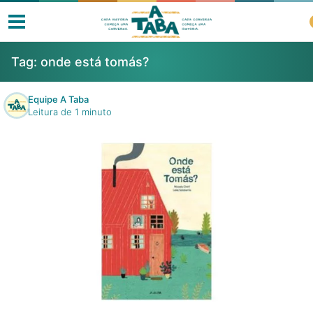
Tag:
onde está tomás?
Equipe A Taba
Leitura de 1 minuto
Livros
Resenhas
Clube de Leitores
Listas
Como ler?