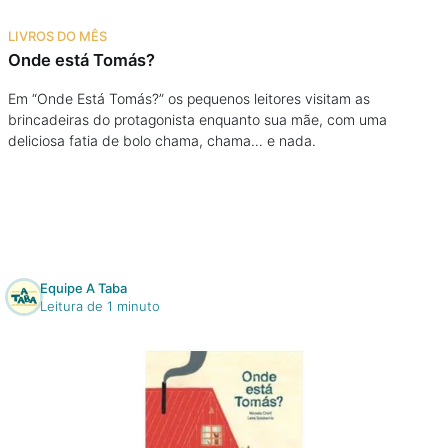
Na escola
LIVROS DO MÊS
Onde está Tomás?
Na família
Em “Onde Está Tomás?” os pequenos leitores visitam as
brincadeiras do protagonista enquanto sua mãe, com uma
Colunas
deliciosa fatia de bolo chama, chama… e nada.
Conteúdos
Colecionáveis
Equipe A Taba
Cursos On line
Leitura de 1 minuto
E-Books
Eventos