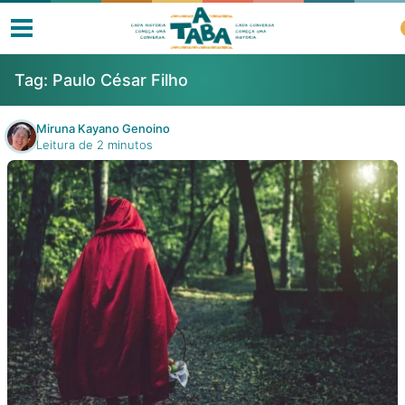
Tag:
Paulo César Filho
Miruna Kayano Genoino
Leitura de 2 minutos
Livros
Resenhas
Clube de Leitores
Listas
Como ler?