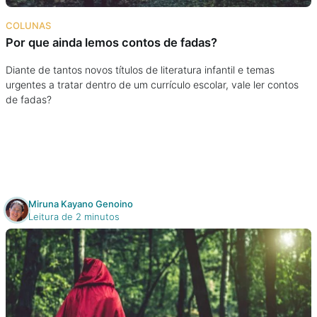
Na escola
COLUNAS
Por que ainda lemos contos de fadas?
Na família
Diante de tantos novos títulos de literatura infantil e temas
urgentes a tratar dentro de um currículo escolar, vale ler contos
Colunas
de fadas?
Conteúdos
Colecionáveis
Miruna Kayano Genoino
Cursos On line
Leitura de 2 minutos
E-Books
Eventos