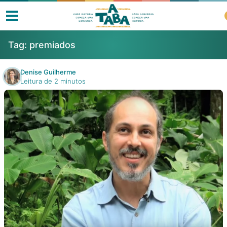
Tag:
premiados
Denise Guilherme
Leitura de 2 minutos
Livros
Resenhas
Clube de Leitores
Listas
Como ler?