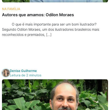
Na escola
NA FAMÍLIA
Autores que amamos: Odilon Moraes
Na família
O que é mais importante para ser um bom ilustrador?
Segundo Odilon Moraes, um dos ilustradores brasileiros mais
Colunas
reconhecidos e premiados, […]
Conteúdos
Colecionáveis
Denise Guilherme
Cursos On line
Leitura de 2 minutos
E-Books
Eventos