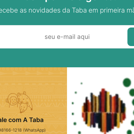
ecebe as novidades da Taba em primeira m
ale com A Taba
98166-1218 (WhatsApp)