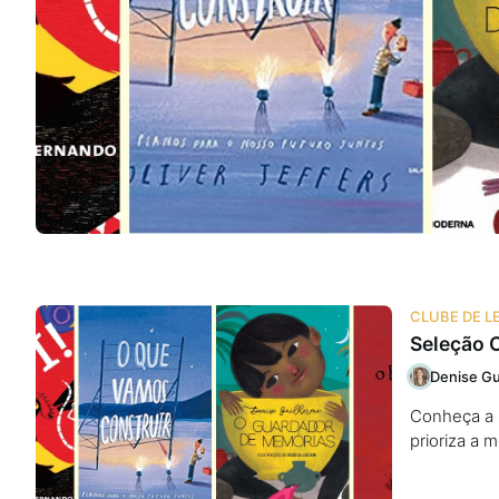
Na escola
Na família
Colunas
Conteúdos
Colecionáveis
CLUBE DE L
Seleção C
Cursos On line
Denise Gu
Conheça a S
E-Books
prioriza a m
Eventos