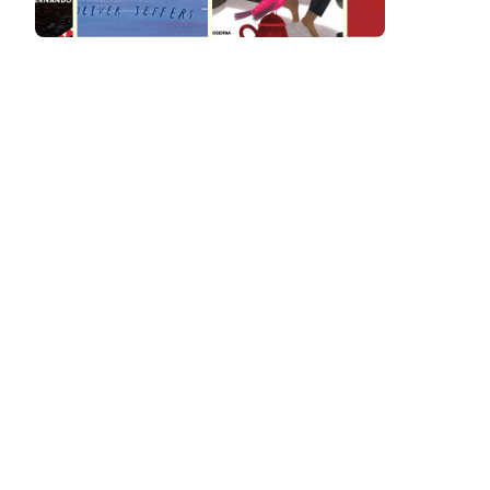
Podcast
Assine
Taba na Escola