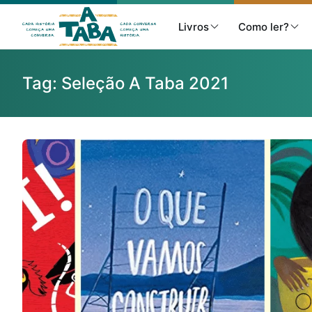
Livros
Como ler?
Tag:
Seleção A Taba 2021
Livros
Resenhas
Clube de Leitores
Listas
Como ler?