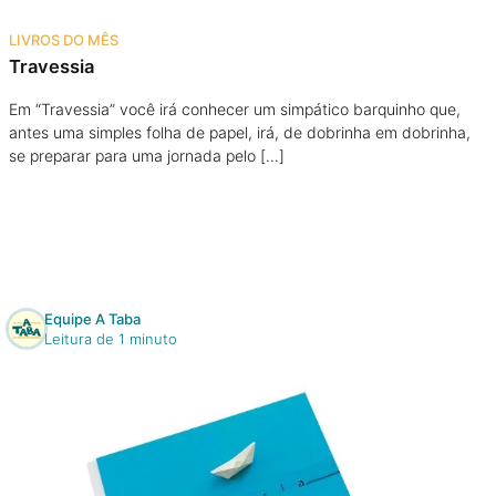
Na escola
LIVROS DO MÊS
Travessia
Na família
Em “Travessia” você irá conhecer um simpático barquinho que,
antes uma simples folha de papel, irá, de dobrinha em dobrinha,
Colunas
se preparar para uma jornada pelo […]
Conteúdos
Colecionáveis
Equipe A Taba
Cursos On line
Leitura de 1 minuto
E-Books
Eventos