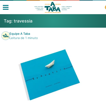
Tag:
travessia
Equipe A Taba
Leitura de 1 minuto
Livros
Resenhas
Clube de Leitores
Listas
Como ler?