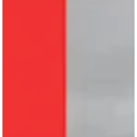
Na escola
Na família
Colunas
Conteúdos
Colecionáveis
Cursos On line
E-Books
Eventos