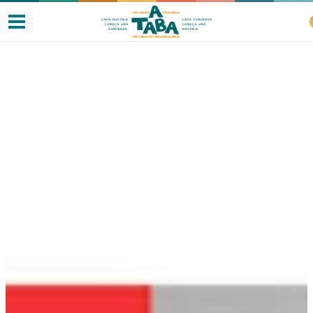
Livros
Resenhas
Clube de Leitores
Listas
Como ler?