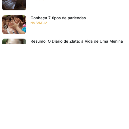
Conheça 7 tipos de parlendas
NA FAMÍLIA
Resumo: O Diário de Zlata: a Vida de Uma Menina
na Guerra
RESENHAS
O grande encontro – 7 autores da literatura infantil
e juvenil
EVENTOS
Bem lá no alto
RESENHAS
Poesia para crianças: 10 motivos para ler poemas
para crianças
NA FAMÍLIA