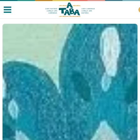
Livros
Resenhas
Clube de Leitores
Listas
Como ler?