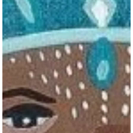
Na escola
Na família
Colunas
Conteúdos
Colecionáveis
Cursos On line
E-Books
Eventos