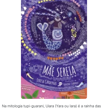
Na mitologia tupi-guarani, Uiara (Yara ou Iara) é a rainha das