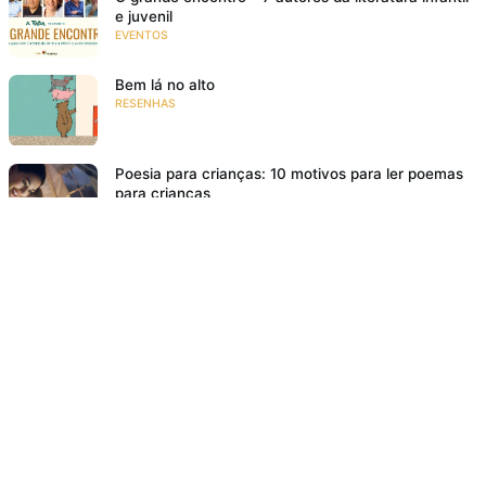
e juvenil
EVENTOS
Bem lá no alto
RESENHAS
Poesia para crianças: 10 motivos para ler poemas
para crianças
NA FAMÍLIA
18 livros de história infantil para rir e se divertir
RESENHAS
O meu pé de laranja lima
SE EMOCIONAR
Resenha: Ana Z. Aonde Vai Você?
VIAJAR PARA MUNDOS FANTÁSTICOS