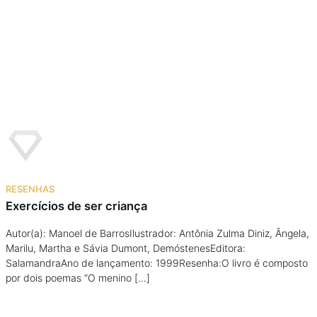
Podcast
Assine
Taba na Escola
RESENHAS
Exercícios de ser criança
Autor(a): Manoel de BarrosIlustrador: Antônia Zulma Diniz, Ângela,
Marilu, Martha e Sávia Dumont, DemóstenesEditora:
SalamandraAno de lançamento: 1999Resenha:O livro é composto
por dois poemas “O menino […]