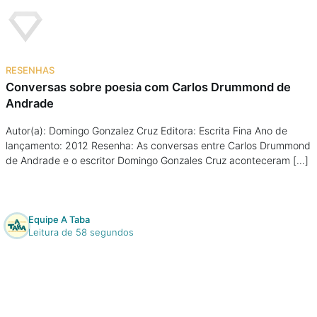
Na escola
Na família
RESENHAS
Colunas
Conversas sobre poesia com Carlos Drummond de
Andrade
Conteúdos
Autor(a): Domingo Gonzalez Cruz Editora: Escrita Fina Ano de
lançamento: 2012 Resenha: As conversas entre Carlos Drummond
de Andrade e o escritor Domingo Gonzales Cruz aconteceram […]
Colecionáveis
Cursos On line
Equipe A Taba
Leitura de 58 segundos
E-Books
Eventos