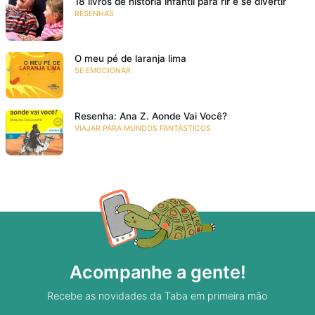
18 livros de história infantil para rir e se divertir
RESENHAS
O meu pé de laranja lima
SE EMOCIONAR
Resenha: Ana Z. Aonde Vai Você?
VIAJAR PARA MUNDOS FANTÁSTICOS
Acompanhe a gente!
Recebe as novidades da Taba em primeira mão