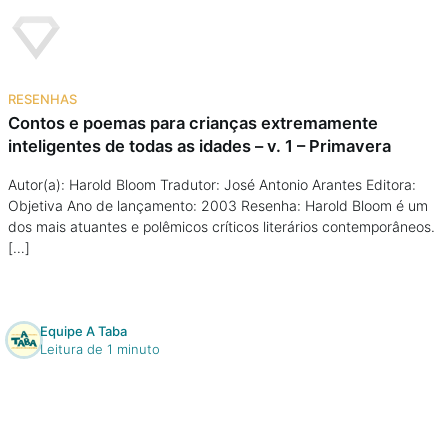
Na escola
Na família
RESENHAS
Colunas
Contos e poemas para crianças extremamente
inteligentes de todas as idades – v. 1 – Primavera
Conteúdos
Autor(a): Harold Bloom Tradutor: José Antonio Arantes Editora:
Objetiva Ano de lançamento: 2003 Resenha: Harold Bloom é um
dos mais atuantes e polêmicos críticos literários contemporâneos.
Colecionáveis
[…]
Cursos On line
Equipe A Taba
Leitura de 1 minuto
E-Books
Eventos