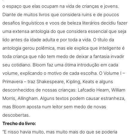
o espaço que elas ocupam na vida de crianças e jovens.
Podcast
Diante de muitos livros que considera ruins e de poucos
desafios linguísticos e voos de beleza literários decidiu fazer
Assine
uma extensa antologia do que considera essencial que seja
lido antes da idade adulta e por toda a vida. O título da
Taba na Escola
antologia gerou polêmica, mas ele explica que inteligente é
toda criança que não tem medo de deixar a fantasia invadir
seu cotidiano. Bloom faz uma ótima introdução em cada
volume, explicando o motivo de cada escolha. O Volume I –
Primavera – traz Shakespeare, Kipling, Keats e alguns
desconhecidos de nossas crianças: Lafcadio Hearn, William
Morris, Allingham. Alguns textos podem causar estranheza,
mas Bloom aposta num leitor sem medo de novas
descobertas.
Trecho do livro:
“E nisso havia muito, mas muito mais do que se poderia