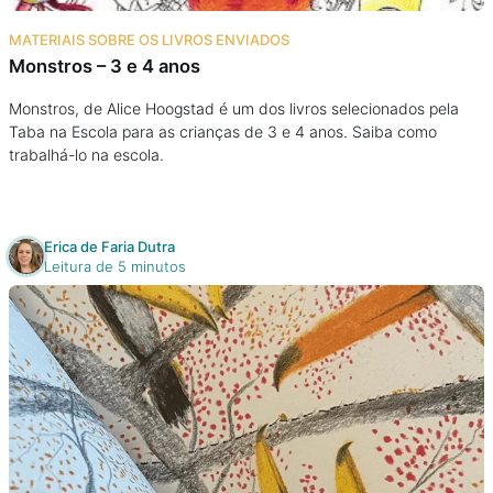
Na escola
MATERIAIS SOBRE OS LIVROS ENVIADOS
Monstros – 3 e 4 anos
Na família
Monstros, de Alice Hoogstad é um dos livros selecionados pela
Taba na Escola para as crianças de 3 e 4 anos. Saiba como
Colunas
trabalhá-lo na escola.
Conteúdos
Erica de Faria Dutra
Colecionáveis
Leitura de 5 minutos
Cursos On line
E-Books
Eventos