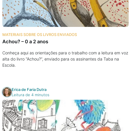
Podcast
Assine
MATERIAIS SOBRE OS LIVROS ENVIADOS
Taba na Escola
Achou? – 0 a 2 anos
Conheça aqui as orientações para o trabalho com a leitura em voz
alta do livro “Achou?”, enviado para os assinantes da Taba na
Escola.
Erica de Faria Dutra
Leitura de 4 minutos