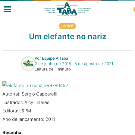
LIVROS
Um elefante no nariz
Livros
Por Equipe A Taba
2 de junho de 2015
‧
6 de agosto de 2021
Resenhas
Leitura de 1 minuto
Clube de Leitores
Autor(a): Sérgio Capparelli
Listas
Ilustrador: Alcy Linares
Editora: L&PM
Ano de lançamento: 2011
Como ler?
Resenha: