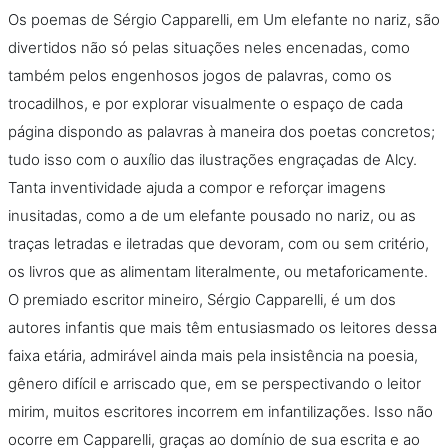
Na escola
Os poemas de Sérgio Capparelli, em Um elefante no nariz, são
divertidos não só pelas situações neles encenadas, como
Na família
também pelos engenhosos jogos de palavras, como os
trocadilhos, e por explorar visualmente o espaço de cada
Colunas
página dispondo as palavras à maneira dos poetas concretos;
tudo isso com o auxílio das ilustrações engraçadas de Alcy.
Conteúdos
Tanta inventividade ajuda a compor e reforçar imagens
inusitadas, como a de um elefante pousado no nariz, ou as
Colecionáveis
traças letradas e iletradas que devoram, com ou sem critério,
os livros que as alimentam literalmente, ou metaforicamente.
Cursos On line
O premiado escritor mineiro, Sérgio Capparelli, é um dos
autores infantis que mais têm entusiasmado os leitores dessa
E-Books
faixa etária, admirável ainda mais pela insistência na poesia,
gênero difícil e arriscado que, em se perspectivando o leitor
mirim, muitos escritores incorrem em infantilizações. Isso não
Eventos
ocorre em Capparelli, graças ao domínio de sua escrita e ao