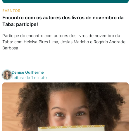
Na escola
EVENTOS
Encontro com os autores dos livros de novembro da
Na família
Taba: participe!
Colunas
Participe do encontro com autores dos livros de novembro da
Taba: com Heloisa Pires Lima, Josias Marinho e Rogério Andrade
Barbosa
Conteúdos
Colecionáveis
Denise Guilherme
Leitura de 1 minuto
Cursos On line
E-Books
Eventos