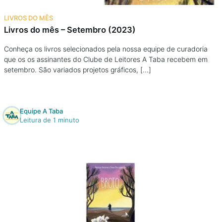
Na escola
LIVROS DO MÊS
Livros do mês – Setembro (2023)
Na família
Conheça os livros selecionados pela nossa equipe de curadoria
que os os assinantes do Clube de Leitores A Taba recebem em
Colunas
setembro. São variados projetos gráficos, […]
Conteúdos
Equipe A Taba
Colecionáveis
Leitura de 1 minuto
Cursos On line
E-Books
Eventos