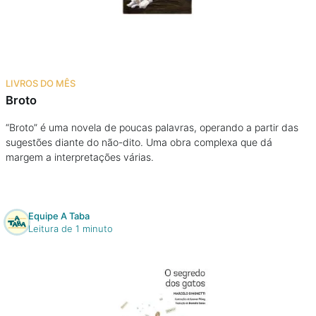
Podcast
Assine
LIVROS DO MÊS
Taba na Escola
Broto
“Broto” é uma novela de poucas palavras, operando a partir das
sugestões diante do não-dito. Uma obra complexa que dá
margem a interpretações várias.
Equipe A Taba
Leitura de 1 minuto