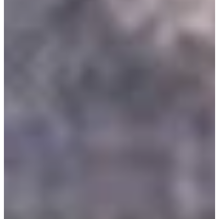
Na escola
Na família
Colunas
Conteúdos
Colecionáveis
Cursos On line
E-Books
Eventos