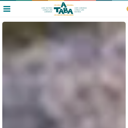
Livros
Resenhas
Clube de Leitores
Listas
Como ler?