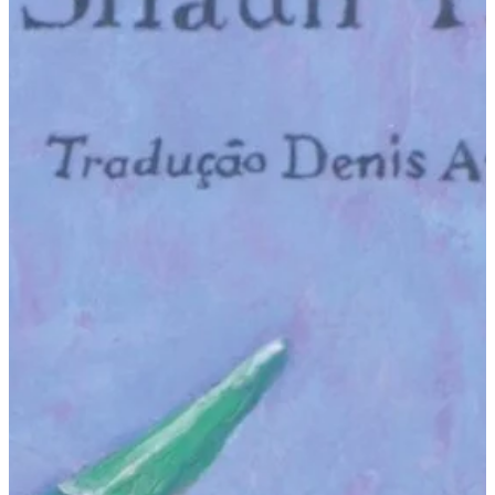
Na escola
Na família
Colunas
Conteúdos
Colecionáveis
Cursos On line
E-Books
Eventos