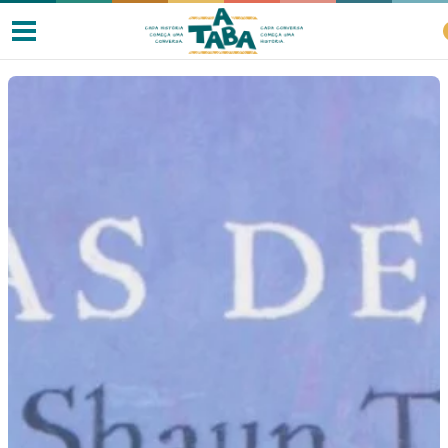
Livros
Resenhas
Clube de Leitores
Listas
Como ler?