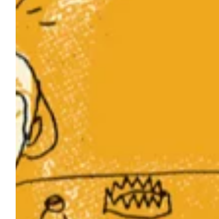
Na escola
Na família
Colunas
Conteúdos
Colecionáveis
Cursos On line
E-Books
Eventos